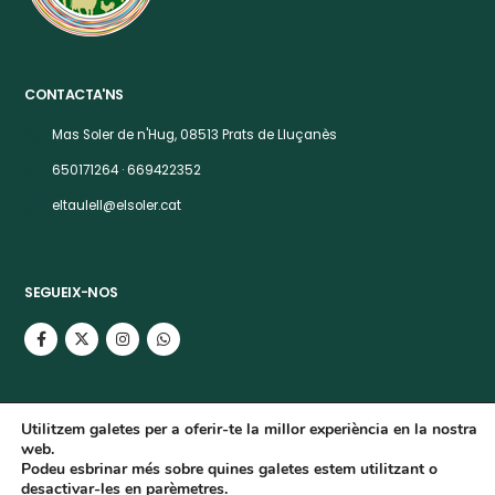
CONTACTA'NS
Mas Soler de n'Hug, 08513 Prats de Lluçanès
650171264 · 669422352
eltaulell@elsoler.cat
SEGUEIX-NOS
Utilitzem galetes per a oferir-te la millor experiència en la nostra
web.
Podeu esbrinar més sobre quines galetes estem utilitzant o
© copyright 2025. El Soler de n'Hug
desactivar-les en
parèmetres
.