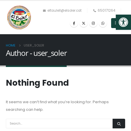
eltaulell@elsoler.cat
650171264
Op
HOME
USER_SOLER
Author - user_soler
Nothing Found
It seems we can’t find what you’re looking for. Perhaps
searching can help.