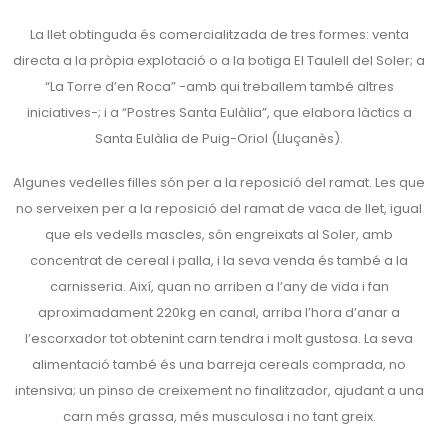
La llet obtinguda és comercialitzada de tres formes: venta
directa a la pròpia explotació o a la botiga El Taulell del Soler; a
“La Torre d’en Roca” -amb qui treballem també altres
iniciatives-; i a “Postres Santa Eulàlia”, que elabora làctics a
Santa Eulàlia de Puig-Oriol (Lluçanès).
Algunes vedelles filles són per a la reposició del ramat. Les que
no serveixen per a la reposició del ramat de vaca de llet, igual
que els vedells mascles, són engreixats al Soler, amb
concentrat de cereal i palla, i la seva venda és també a la
carnisseria. Així, quan no arriben a l’any de vida i fan
aproximadament 220kg en canal, arriba l’hora d’anar a
l’escorxador tot obtenint carn tendra i molt gustosa. La seva
alimentació també és una barreja cereals comprada, no
intensiva; un pinso de creixement no finalitzador, ajudant a una
carn més grassa, més musculosa i no tant greix.