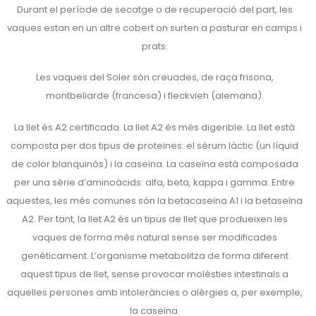
Durant el període de secatge o de recuperació del part, les
vaques estan en un altre cobert on surten a pasturar en camps i
prats.
Les vaques del Soler són creuades, de raça frisona,
montbeliarde (francesa) i fleckvieh (alemana).
La llet és A2 certificada. La llet A2 és més digerible. La llet està
composta per dos tipus de proteïnes: el sèrum làctic (un líquid
de color blanquinós) i la caseïna. La caseïna està composada
per una sèrie d’aminoàcids: alfa, beta, kappa i gamma. Entre
aquestes, les més comunes són la betacaseïna A1 i la betaseïna
A2. Per tant, la llet A2 és un tipus de llet que produeixen les
vaques de forma més natural sense ser modificades
genèticament. L’organisme metabolitza de forma diferent
aquest tipus de llet, sense provocar molèsties intestinals a
aquelles persones amb intoleràncies o alèrgies a, per exemple,
la caseïna.