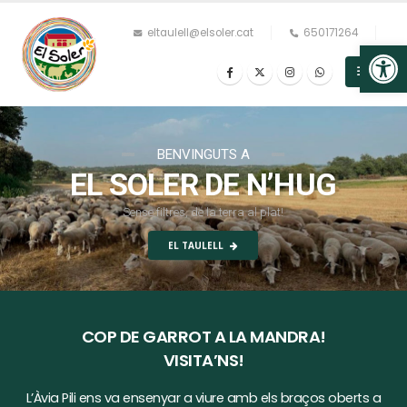
eltaulell@elsoler.cat
650171264
Op
BENVINGUTS A
EL SOLER DE N’HUG
S
e
n
s
e
f
i
l
t
r
e
s
,
d
e
l
a
t
e
r
r
a
a
l
p
l
a
t
!
EL TAULELL
LA GRANJA
L'AULA
COP DE GARROT A LA MANDRA!
VISITA’NS!
L’Àvia Pili ens va ensenyar a viure amb els braços oberts a