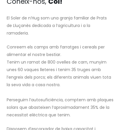
Coneix-nos,
Coi!
El Soler de n’Hug som una granja familiar de Prats
de Lluçanès dedicada a l’agricultura i a la
ramaderia.
Conreem els camps amb farratges i cereals per
alimentar el nostre bestiar.
Tenim un ramat de 800 ovelles de carn, munyim
unes 60 vaques lleteres i tenim 35 truges amb
l’engreix dels porcs; els diferents animals viuen tota
la seva vida a casa nostra.
Perseguim l’autosuficiència, comptem amb plaques
solars que abasteixen l’aproximadament 35% de la
necessitat elèctrica que tenim.
Disposem d’escorxador de baixa capacitat i